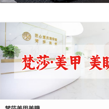
梵莎美甲美睫