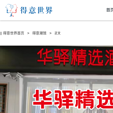
首
|| 得意世界首页
>
得意潮馆
>
正文